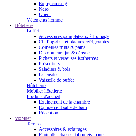
Enjoy cooking
Nero
Unera
Vêtements homme
Hôtellerie
Buffet
Accessoires pain/plateaux à fromage
Chafing-dish et plaques réfrigérantes
Corbeilles fruits & pains
Distributeurs jus & céréales
Pichets et verseuses isothermes
Présentoirs
Saladiers & bols
Ustensiles
Vaisselle de buffet
Hôtellerie
Mobilier hôtellerie
Produits d'accueil
Equipement de la chambre
Equipement salle de bain
Réception
Mobilier
Terrasse
Accessoires & eclairages
Fauteuils, chaises, tabourets, bancs