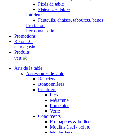
Pieds de table
Plateaux et tables
Intérieur
Fauteuils, chaises, tabourets, bancs
Prestation
Personnalisation
Promotions
Retrait 2h
en magasin
Produits
vert
Arts de la table
Accessoires de table
Beurriers
Bonbonnières
Cendriers
Inox
Mélamine
Porcelaine
Verre
Condiments
Fromagères & huiliers
Moulins à sel / poivre
Moutardiers