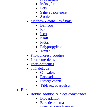
Ménagère
Pots
Salière / poivrière
Sucrier
Mannes & corbeilles à pain
Bambou
Bois
Inox
Kraft
Métal
Polypropylène
Textile
Photophores / bougies
Porte cure-dents
Porte-bouteilles
Signalétique
Chevalets
Porte-addition
Protège-menu
Tableaux et ardoises
Bar
Bobine addition & blocs commandes
Bloc addition
Bloc de commande
Pique & barre à fiches