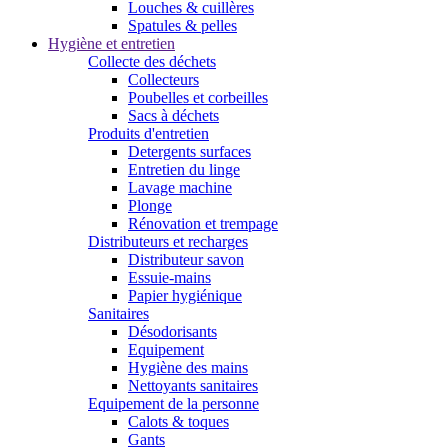
Louches & cuillères
Spatules & pelles
Hygiène et entretien
Collecte des déchets
Collecteurs
Poubelles et corbeilles
Sacs à déchets
Produits d'entretien
Detergents surfaces
Entretien du linge
Lavage machine
Plonge
Rénovation et trempage
Distributeurs et recharges
Distributeur savon
Essuie-mains
Papier hygiénique
Sanitaires
Désodorisants
Equipement
Hygiène des mains
Nettoyants sanitaires
Equipement de la personne
Calots & toques
Gants