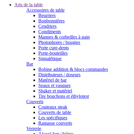
Arts de la table
Accessoires de table
Beurriers
Bonbonnières
Cendriers
Condiments
Mannes & corbeilles à pain
Photophores / bougies
Porte cure-dents
Porte-bouteilles
Signalétique
Bar
Bobine addition & blocs commandes
Distributeurs / doseurs
Matériel de bar
Seaux et vasques
Shaker et matériel
Tire bouchons et éthylotest
Couverts
Couteaux steak
Couverts de table
Les spécifiques
Ramasse couverts
Verrerie
Alcool fort / bières