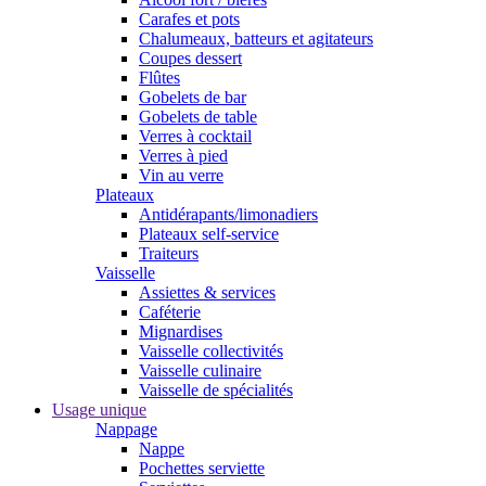
Carafes et pots
Chalumeaux, batteurs et agitateurs
Coupes dessert
Flûtes
Gobelets de bar
Gobelets de table
Verres à cocktail
Verres à pied
Vin au verre
Plateaux
Antidérapants/limonadiers
Plateaux self-service
Traiteurs
Vaisselle
Assiettes & services
Caféterie
Mignardises
Vaisselle collectivités
Vaisselle culinaire
Vaisselle de spécialités
Usage unique
Nappage
Nappe
Pochettes serviette