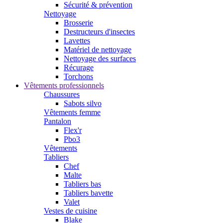
Sécurité & prévention
Nettoyage
Brosserie
Destructeurs d'insectes
Lavettes
Matériel de nettoyage
Nettoyage des surfaces
Récurage
Torchons
Vêtements professionnels
Chaussures
Sabots silvo
Vêtements femme
Pantalon
Flex'r
Pbo3
Vêtements
Tabliers
Chef
Malte
Tabliers bas
Tabliers bavette
Valet
Vestes de cuisine
Blake