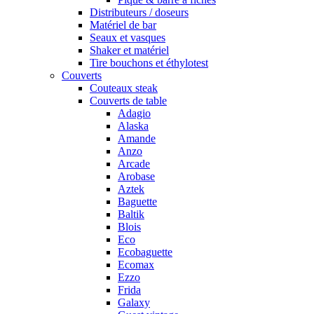
Distributeurs / doseurs
Matériel de bar
Seaux et vasques
Shaker et matériel
Tire bouchons et éthylotest
Couverts
Couteaux steak
Couverts de table
Adagio
Alaska
Amande
Anzo
Arcade
Arobase
Aztek
Baguette
Baltik
Blois
Eco
Ecobaguette
Ecomax
Ezzo
Frida
Galaxy