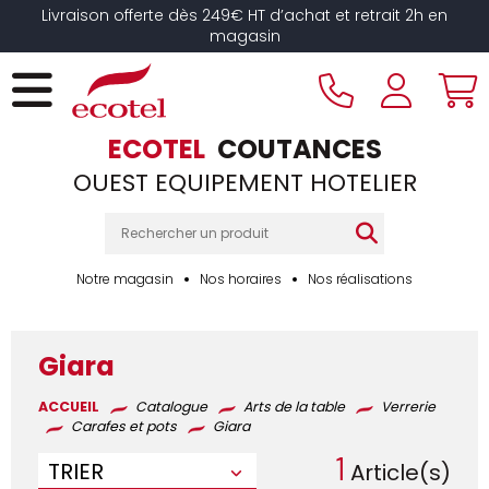
Panneau de gestion des cookies
Livraison offerte dès 249€ HT d’achat et retrait 2h en
magasin
ECOTEL
COUTANCES
OUEST EQUIPEMENT HOTELIER
Notre magasin
Nos horaires
Nos réalisations
Giara
ACCUEIL
Catalogue
Arts de la table
Verrerie
Carafes et pots
Giara
1
TRIER
Article(s)