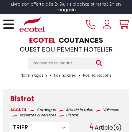
Panneau de gestion des cookies
Livraison offerte dès 249€ HT d’achat et retrait 2h en
magasin
ECOTEL
COUTANCES
OUEST EQUIPEMENT HOTELIER
Notre magasin
Nos horaires
Nos réalisations
Bistrot
ACCUEIL
Catalogue
Arts de la table
Vaisselle
Assiettes & services
Bistrot
4
TRIER
Article(s)