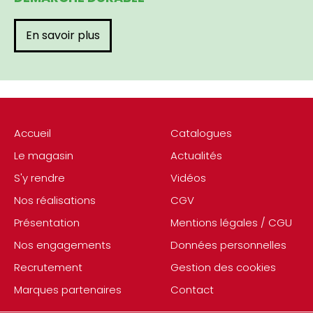
En savoir plus
Accueil
Catalogues
Le magasin
Actualités
S'y rendre
Vidéos
Nos réalisations
CGV
Présentation
Mentions légales / CGU
Nos engagements
Données personnelles
Recrutement
Gestion des cookies
Marques partenaires
Contact