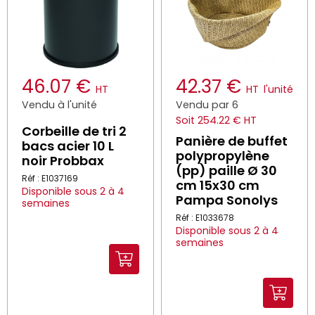
46.07 €
42.37 €
HT
HT
l'unité
Vendu à l'unité
Vendu par 6
Soit 254.22 € HT
Corbeille de tri 2
Panière de buffet
bacs acier 10 L
polypropylène
noir Probbax
(pp) paille Ø 30
Réf : E1037169
cm 15x30 cm
Disponible sous 2 à 4
Pampa Sonolys
semaines
Réf : E1033678
Disponible sous 2 à 4
semaines