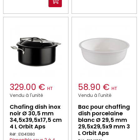
329.00 €
58.90 €
HT
HT
Vendu à l'unité
Vendu à l'unité
Chafing dish inox
Bac pour chaffing
noir Ø 30,5 mm
dish porcelaine
34,5x39,5x17,5 cm
blanc Ø 29,5 mm
4 L Orbit Aps
29,5x29,5x9 mm 3
L Orbit Aps
Réf : E1041380