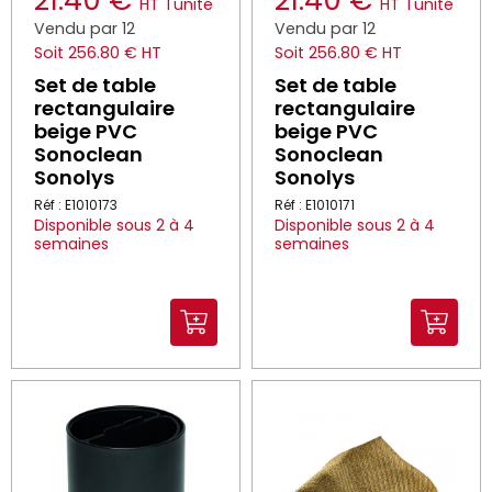
21.40 €
21.40 €
HT
l'unité
HT
l'unité
Vendu par 12
Vendu par 12
Soit 256.80 € HT
Soit 256.80 € HT
Set de table
Set de table
rectangulaire
rectangulaire
beige PVC
beige PVC
Sonoclean
Sonoclean
Sonolys
Sonolys
Réf : E1010173
Réf : E1010171
Disponible sous 2 à 4
Disponible sous 2 à 4
semaines
semaines