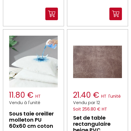
11.80 €
21.40 €
HT
HT
l'unité
Vendu à l'unité
Vendu par 12
Soit 256.80 € HT
Sous taie oreiller
Set de table
molleton PU
rectangulaire
60x60 cm coton
beige PVC