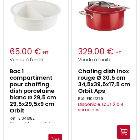
65.00 €
329.00 €
HT
HT
Vendu à l'unité
Vendu à l'unité
Bac 1
Chafing dish inox
compartiment
rouge Ø 30,5 cm
pour chaffing
34,5x39,5x17,5 cm
dish porcelaine
Orbit Aps
blanc Ø 29,5 cm
Réf : E1041379
29,5x29,5x9 cm
Disponible sous 2 à 4
Orbit
semaines
Réf : E1041382
Disponible sous 2 à 4
semaines