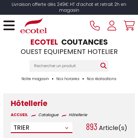
Panneau de gestion des cookies
Livraison offerte dès 249€ HT d’achat et retrait 2h en
magasin
ECOTEL
COUTANCES
OUEST EQUIPEMENT HOTELIER
Notre magasin
Nos horaires
Nos réalisations
Hôtellerie
ACCUEIL
Catalogue
Hôtellerie
893
TRIER
Article(s)