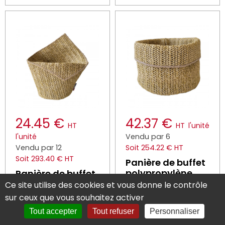
24.45 €
42.37 €
HT
HT
l'unité
l'unité
Vendu par 6
Vendu par 12
Soit 254.22 € HT
Soit 293.40 € HT
Panière de buffet
polypropylène
Panière de buffet
(pp) paille Ø 30
polypropylène
Ce site utilise des cookies et vous donne le contrôle
cm 30 cm Pampa
(pp) paille Ø 10
sur ceux que vous souhaitez activer
Sonolys
cm 12x10 cm
Tout accepter
Tout refuser
Personnaliser
Pampa Sonolys
Réf : E1033677