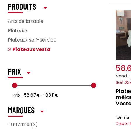
PRODUITS
Arts de la table
Plateaux
Plateaux self-service
Plateaux vesta
58.
PRIX
Vendu 
Soit 23
Plate
Prix :
58.67€
-
83.11€
méla
Vesta
MARQUES
Réf : E6
Disponi
PLATEX (3)