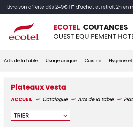
Panneau de gestion des cookies
Livraison offerte dès 249€ HT d’achat et retrait 2h en
ECOTEL
COUTANCES
OUEST EQUIPEMENT HOTE
Arts de la table
Usage unique
Cuisine
Hygiène et
Plateaux vesta
ACCUEIL
Catalogue
Arts de la table
Pla
TRIER