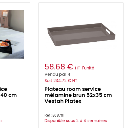
58.68 €
HT
l'unité
Vendu par 4
Soit 234.72 € HT
ice
Plateau room service
x40 cm
mélamine brun 52x35 cm
Vestah Platex
Réf : E68761
rs
Disponible sous 2 à 4 semaines