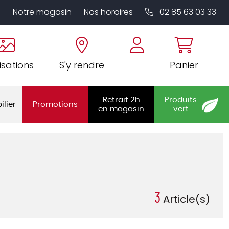
Notre magasin
Nos horaires
02 85 63 03 33
isations
S'y rendre
Panier
Retrait 2h
Produits
ilier
Promotions
en magasin
vert
3
Article(s)