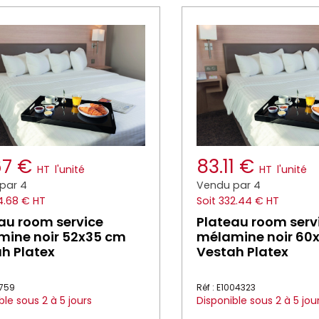
67 €
83.11 €
HT
l'unité
HT
l'unité
par 4
Vendu par 4
4.68 € HT
Soit 332.44 € HT
au room service
Plateau room serv
mine noir 52x35 cm
mélamine noir 60
h Platex
Vestah Platex
8759
Réf : E1004323
ble sous 2 à 5 jours
Disponible sous 2 à 5 jou