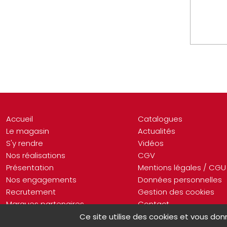
Accueil
Catalogues
Le magasin
Actualités
S'y rendre
Vidéos
Nos réalisations
CGV
Présentation
Mentions légales / CGU
Nos engagements
Données personnelles
Recrutement
Gestion des cookies
Marques partenaires
Contact
Ce site utilise des cookies et vous don