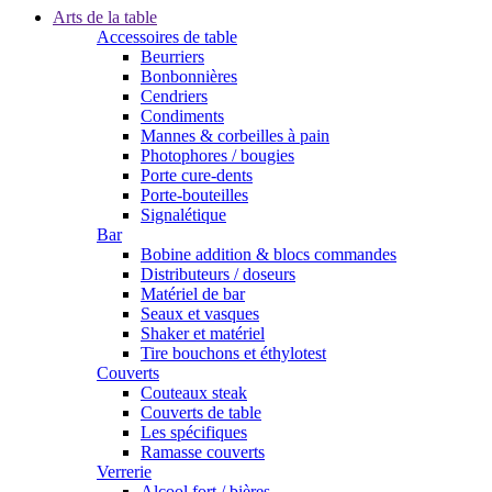
Arts de la table
Accessoires de table
Beurriers
Bonbonnières
Cendriers
Condiments
Mannes & corbeilles à pain
Photophores / bougies
Porte cure-dents
Porte-bouteilles
Signalétique
Bar
Bobine addition & blocs commandes
Distributeurs / doseurs
Matériel de bar
Seaux et vasques
Shaker et matériel
Tire bouchons et éthylotest
Couverts
Couteaux steak
Couverts de table
Les spécifiques
Ramasse couverts
Verrerie
Alcool fort / bières