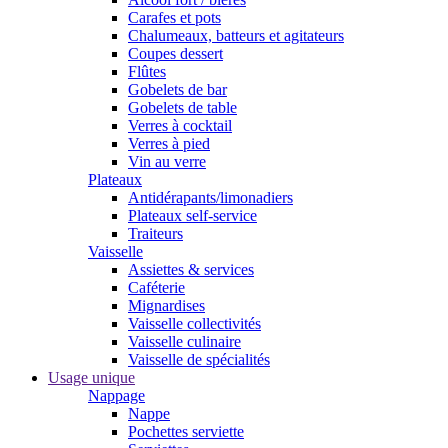
Carafes et pots
Chalumeaux, batteurs et agitateurs
Coupes dessert
Flûtes
Gobelets de bar
Gobelets de table
Verres à cocktail
Verres à pied
Vin au verre
Plateaux
Antidérapants/limonadiers
Plateaux self-service
Traiteurs
Vaisselle
Assiettes & services
Caféterie
Mignardises
Vaisselle collectivités
Vaisselle culinaire
Vaisselle de spécialités
Usage unique
Nappage
Nappe
Pochettes serviette