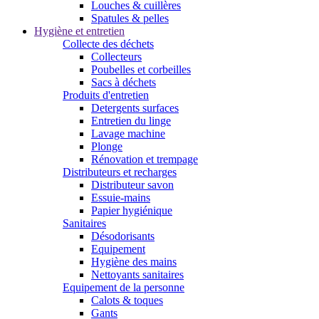
Louches & cuillères
Spatules & pelles
Hygiène et entretien
Collecte des déchets
Collecteurs
Poubelles et corbeilles
Sacs à déchets
Produits d'entretien
Detergents surfaces
Entretien du linge
Lavage machine
Plonge
Rénovation et trempage
Distributeurs et recharges
Distributeur savon
Essuie-mains
Papier hygiénique
Sanitaires
Désodorisants
Equipement
Hygiène des mains
Nettoyants sanitaires
Equipement de la personne
Calots & toques
Gants