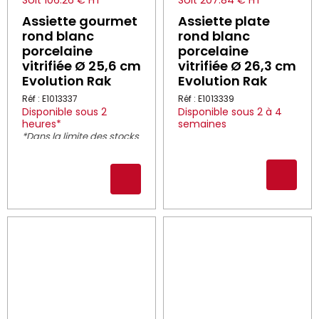
Soit 106.26 € HT
Soit 207.84 € HT
Assiette gourmet
Assiette plate
rond blanc
rond blanc
porcelaine
porcelaine
vitrifiée Ø 25,6 cm
vitrifiée Ø 26,3 cm
Evolution Rak
Evolution Rak
Réf : E1013337
Réf : E1013339
Disponible sous 2
Disponible sous 2 à 4
heures*
semaines
*Dans la limite des stocks
disponibles