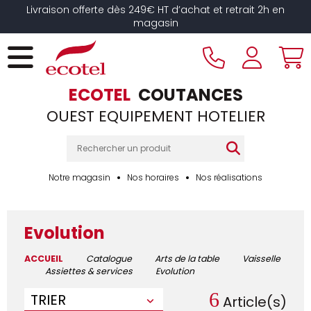
Livraison offerte dès 249€ HT d’achat et retrait 2h en
magasin
ECOTEL
COUTANCES
OUEST EQUIPEMENT HOTELIER
Notre magasin
Nos horaires
Nos réalisations
Evolution
ACCUEIL
Catalogue
Arts de la table
Vaisselle
Assiettes & services
Evolution
6
TRIER
Article(s)