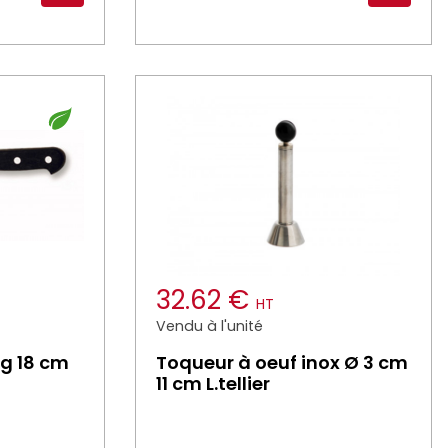
32.62 €
HT
Vendu à l'unité
 g 18 cm
Toqueur à oeuf inox Ø 3 cm
11 cm L.tellier