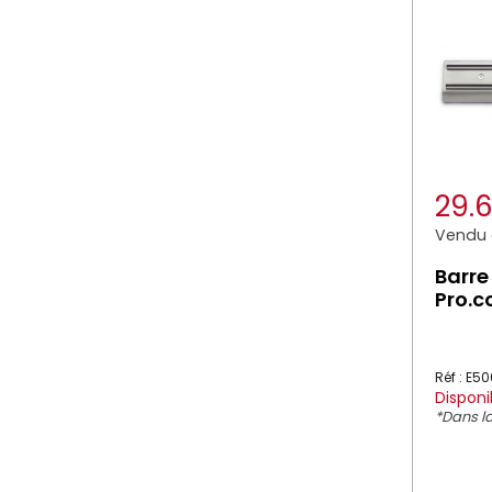
29.
Vendu à
Barre
Pro.c
Réf : E5
Disponi
*Dans la