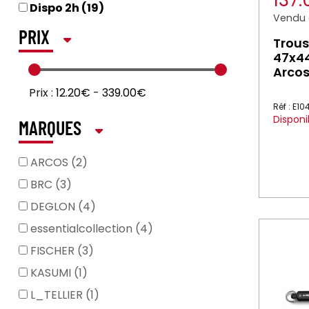
137
Dispo 2h (19)
Vendu à
PRIX
Trous
47x44
Arco
Prix :
12.20€
-
339.00€
Réf : E10
Disponi
MARQUES
ARCOS (2)
BRC (3)
DEGLON (4)
essentialcollection (4)
FISCHER (3)
KASUMI (1)
L_TELLIER (1)