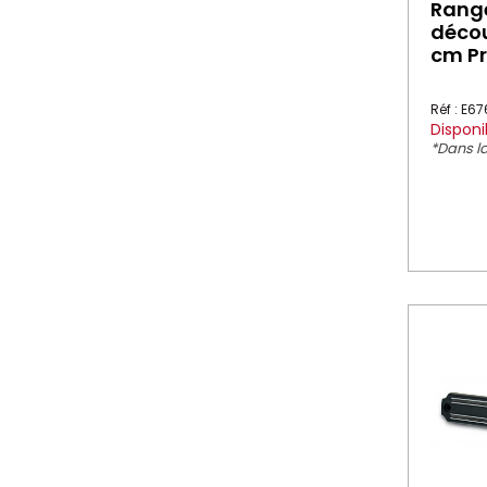
Rang
décou
cm Pr
Réf : E6
Disponi
*Dans la