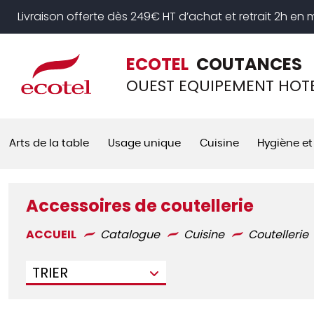
Panneau de gestion des cookies
Livraison offerte dès 249€ HT d’achat et retrait 2h en
ECOTEL
COUTANCES
OUEST EQUIPEMENT HOTE
Arts de la table
Usage unique
Cuisine
Hygiène et
Accessoires de coutellerie
ACCUEIL
Catalogue
Cuisine
Coutellerie
TRIER