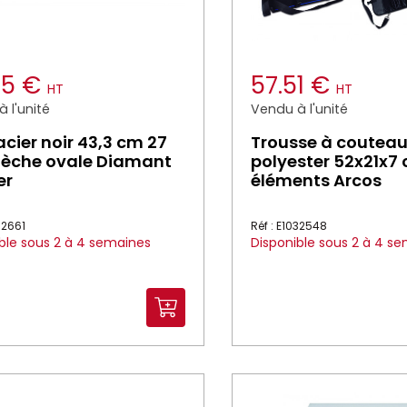
25 €
57.51 €
HT
HT
 l'unité
Vendu à l'unité
 acier noir 43,3 cm 27
Trousse à coutea
èche ovale Diamant
polyester 52x21x7 
er
éléments Arcos
32661
Réf : E1032548
ble sous 2 à 4 semaines
Disponible sous 2 à 4 s