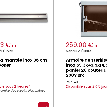
63 €
259.00 €
HT
HT
 l'unité
Vendu à l'unité
 aimantée inox 36 cm
Armoire de stérilis
ooker
inox 59,3x49,5x14
panier 20 couteau
230v Brc
0666
Réf : E49366
ble sous 2 heures*
Disponible sous 2 à 5 jou
 limite des stocks disponibles