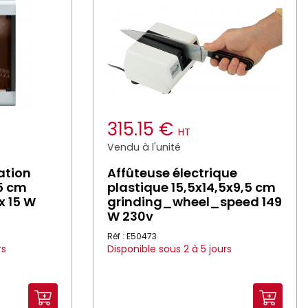
315.15 €
HT
Vendu à l'unité
ation
Affûteuse électrique
,5 cm
plastique 15,5x14,5x9,5 cm
x 15 W
grinding_wheel_speed 149
W 230v
Réf : E50473
rs
Disponible sous 2 à 5 jours