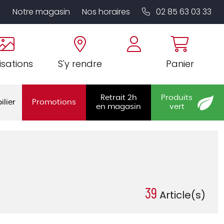
Notre magasin
Nos horaires
02 85 63 03 33
isations
S'y rendre
Panier
Retrait 2h
Produits
ilier
Promotions
en magasin
vert
39
Article(s)