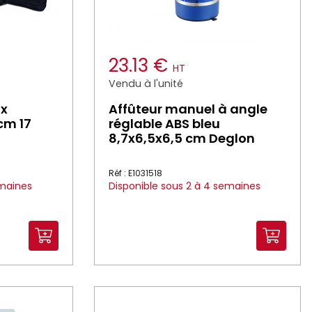
23.13 €
HT
Vendu à l'unité
ux
Affûteur manuel à angle
cm 17
réglable ABS bleu
8,7x6,5x6,5 cm Deglon
Réf : E1031518
emaines
Disponible sous 2 à 4 semaines