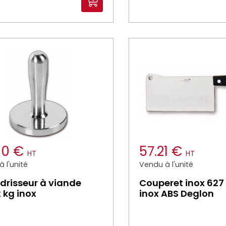
.10 €
57.21 €
HT
HT
 l'unité
Vendu à l'unité
drisseur à viande
Couperet inox 627
2 kg inox
inox ABS Deglon