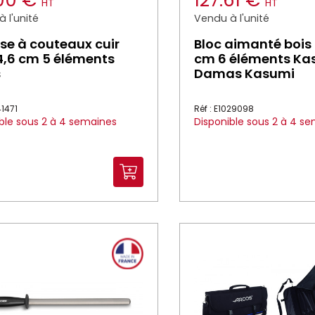
.00 €
127.61 €
HT
HT
 l'unité
Vendu à l'unité
se à couteaux cuir
Bloc aimanté bois
,6 cm 5 éléments
cm 6 éléments Ka
s
Damas Kasumi
41471
Réf : E1029098
ble sous 2 à 4 semaines
Disponible sous 2 à 4 s