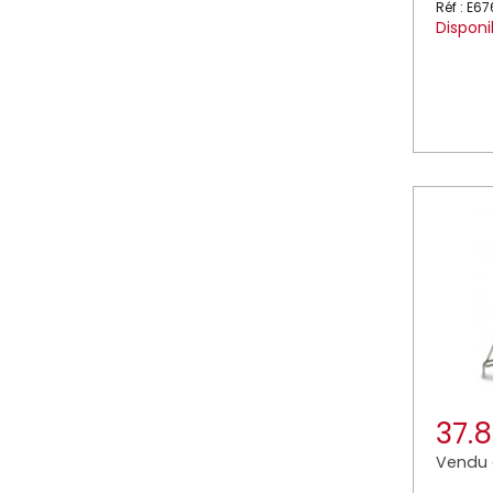
Réf : E6
Disponi
37.
Vendu à