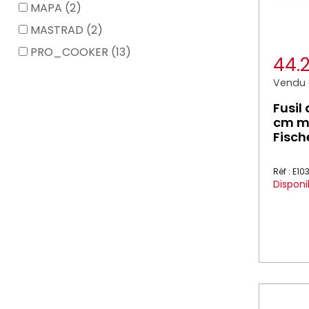
MAPA (2)
MASTRAD (2)
PRO_COOKER (13)
44.
Vendu à
Fusil
cm m
Fisch
Réf : E10
Disponi