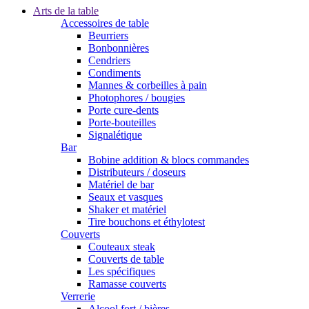
Arts de la table
Accessoires de table
Beurriers
Bonbonnières
Cendriers
Condiments
Mannes & corbeilles à pain
Photophores / bougies
Porte cure-dents
Porte-bouteilles
Signalétique
Bar
Bobine addition & blocs commandes
Distributeurs / doseurs
Matériel de bar
Seaux et vasques
Shaker et matériel
Tire bouchons et éthylotest
Couverts
Couteaux steak
Couverts de table
Les spécifiques
Ramasse couverts
Verrerie
Alcool fort / bières