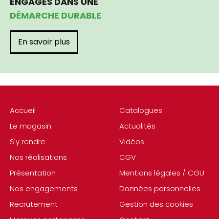
ENGAGÉS DANS UNE
DÉMARCHE DURABLE
En savoir plus
Accueil
Catalogues
Le magasin
Actualités
S'y rendre
Vidéos
Nos réalisations
CGV
Présentation
Mentions légales / CGU
Nos engagements
Données personnelles
Recrutement
Gestion des cookies