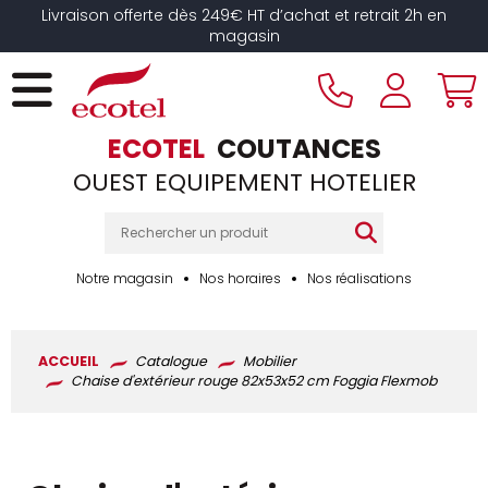
Panneau de gestion des cookies
Livraison offerte dès 249€ HT d’achat et retrait 2h en
magasin
ECOTEL
COUTANCES
OUEST EQUIPEMENT HOTELIER
Notre magasin
Nos horaires
Nos réalisations
ACCUEIL
Catalogue
Mobilier
Chaise d'extérieur rouge 82x53x52 cm Foggia Flexmob