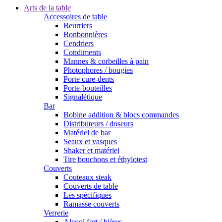
Arts de la table
Accessoires de table
Beurriers
Bonbonnières
Cendriers
Condiments
Mannes & corbeilles à pain
Photophores / bougies
Porte cure-dents
Porte-bouteilles
Signalétique
Bar
Bobine addition & blocs commandes
Distributeurs / doseurs
Matériel de bar
Seaux et vasques
Shaker et matériel
Tire bouchons et éthylotest
Couverts
Couteaux steak
Couverts de table
Les spécifiques
Ramasse couverts
Verrerie
Alcool fort / bières