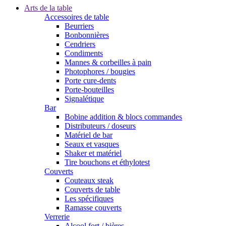
Arts de la table
Accessoires de table
Beurriers
Bonbonnières
Cendriers
Condiments
Mannes & corbeilles à pain
Photophores / bougies
Porte cure-dents
Porte-bouteilles
Signalétique
Bar
Bobine addition & blocs commandes
Distributeurs / doseurs
Matériel de bar
Seaux et vasques
Shaker et matériel
Tire bouchons et éthylotest
Couverts
Couteaux steak
Couverts de table
Les spécifiques
Ramasse couverts
Verrerie
Alcool fort / bières